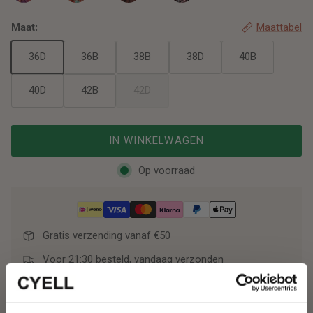
BURGUNDY DROPS TRIANGEL BIKINITOP
RUSTY ROSE TRIANGEL BIKINITOP
HENNA VIBES TRIANGEL BIKINITOP
CHEETAH CHIC TRIANGEL BIKI
Maat:
Maattabel
36D
36B
38B
38D
40B
40D
42B
42D
IN WINKELWAGEN
Op voorraad
Gratis verzending vanaf €50
Voor 21:30 besteld, vandaag verzonden
Retourneren binnen 30 dagen