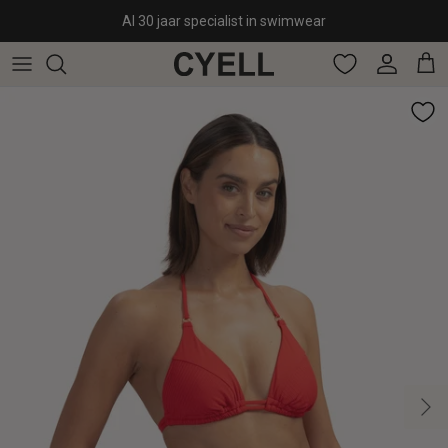
Ga naar inhoud
Al 30 jaar specialist in swimwear
Account
Win
Volge