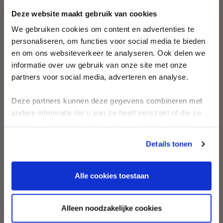
Krijg 10% korting
Productdetails
Deze website maakt gebruik van cookies
We gebruiken cookies om content en advertenties te
en…
Verzending en retouren
personaliseren, om functies voor social media te bieden
en om ons websiteverkeer te analyseren. Ook delen we
Ontdek als eerste nieuwe stijlen en
informatie over uw gebruik van onze site met onze
tijdloze ontwerpen
partners voor social media, adverteren en analyse.
Ontvang persoonlijk swimwear-
advies en inspirerende looks
Deze partners kunnen deze gegevens combineren met
First name
andere informatie die u aan ze heeft verstrekt of die ze
hebben verzameld op basis van uw gebruik van hun
services.
Email
Details tonen
Alle cookies toestaan
AANMELDEN
Alleen noodzakelijke cookies