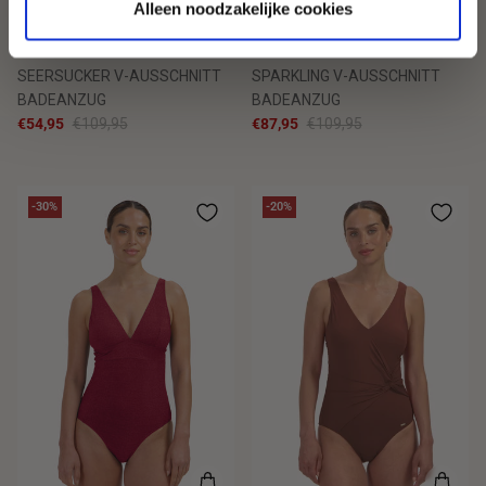
Alleen noodzakelijke cookies
SEERSUCKER V-AUSSCHNITT
SPARKLING V-AUSSCHNITT
BADEANZUG
BADEANZUG
€54,95
€109,95
€87,95
€109,95
-30%
-20%