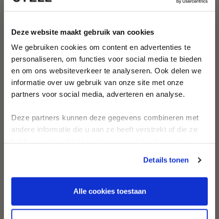
Deze website maakt gebruik van cookies
Erhalte 10 % Rabatt
We gebruiken cookies om content en advertenties te
GROOVY GRAPHIC PULL-UP
SCARLETT V-AUSSCHNITT
Entdecke als Erste neue
BADEANZUG
BADEANZUG
personaliseren, om functies voor social media te bieden
Kollektionen und zeitlose
€59,95
€119,95
€109,95
en om ons websiteverkeer te analyseren. Ook delen we
Designs
informatie over uw gebruik van onze site met onze
Erhalte persönliche Bademoden-
partners voor social media, adverteren en analyse.
Beratung und inspirierende Looks
-50%
-20%
Deze partners kunnen deze gegevens combineren met
First name
andere informatie die u aan ze heeft verstrekt of die ze
hebben verzameld op basis van uw gebruik van hun
Email
services.
Details tonen
10 % RABATT SICHERN
Alle cookies toestaan