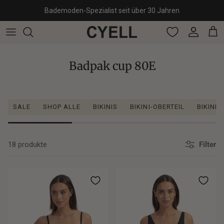
Direkt zum Inhalt
Bademoden-Spezialist seit über 30 Jahren
Konto
Ein
Badpak cup 80E
SALE
SHOP ALLE
BIKINIS
BIKINI-OBERTEIL
BIKINI
18 produkte
Filter