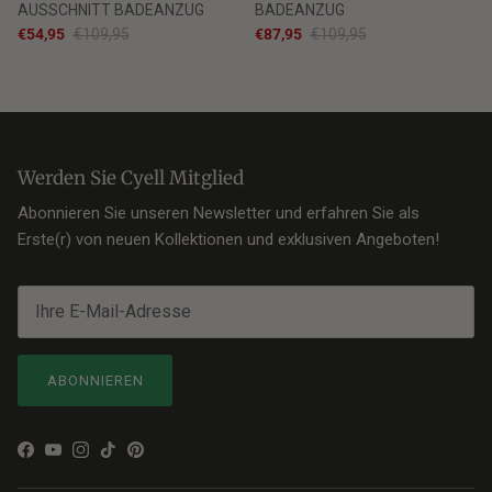
AUSSCHNITT BADEANZUG
BADEANZUG
€54,95
€109,95
€87,95
€109,95
Werden Sie Cyell Mitglied
Abonnieren Sie unseren Newsletter und erfahren Sie als
Erste(r) von neuen Kollektionen und exklusiven Angeboten!
ABONNIEREN
Facebook
YouTube
Instagram
TikTok
Pinterest