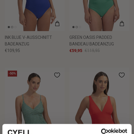
INK BLUE V-AUSSCHNITT
GREEN OASIS PADDED
BADEANZUG
BANDEAU BADEANZUG
€109,95
€59,95
€119,95
-50%