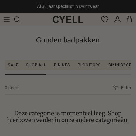
Ga naar inhoud
Al 30 jaar specialist in swimwear
Account
Win
Gouden badpakken
SALE
SHOP ALL
BIKINI'S
BIKINITOPS
BIKINIBROEK
0 items
Filter
Deze categorie is momenteel leeg. Shop
hierboven verder in onze andere categorieën.