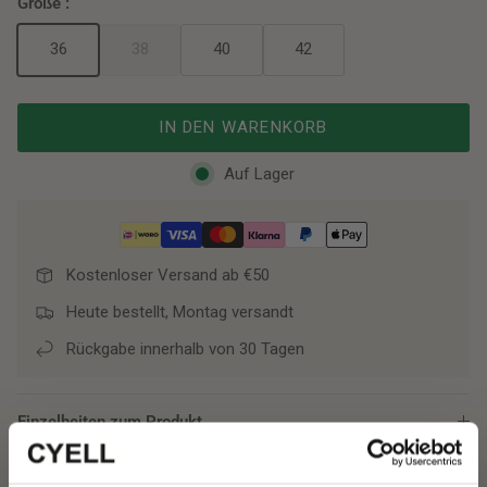
Größe :
36
38
40
42
IN DEN WARENKORB
Auf Lager
Kostenloser Versand ab €50
Heute bestellt, Montag versandt
Rückgabe innerhalb von 30 Tagen
Einzelheiten zum Produkt
Versand und Rückgabe