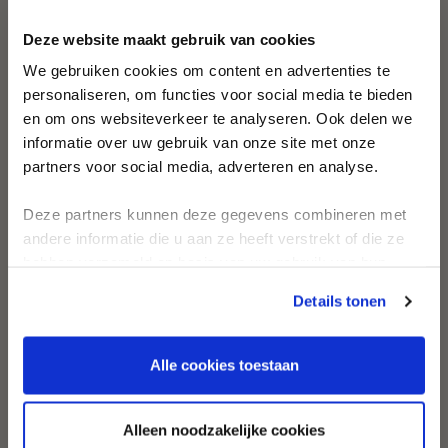
Deze website maakt gebruik van cookies
Erhalte 10 % Rabatt
Zertifizierung
We gebruiken cookies om content en advertenties te
Entdecke als Erste neue
personaliseren, om functies voor social media te bieden
Kollektionen und zeitlose
en om ons websiteverkeer te analyseren. Ook delen we
Designs
informatie over uw gebruik van onze site met onze
Erhalte persönliche Bademoden-
partners voor social media, adverteren en analyse.
Beratung und inspirierende Looks
Deze partners kunnen deze gegevens combineren met
First name
andere informatie die u aan ze heeft verstrekt of die ze
hebben verzameld op basis van uw gebruik van hun
Email
services.
Details tonen
10 % RABATT SICHERN
Alle cookies toestaan
Alleen noodzakelijke cookies