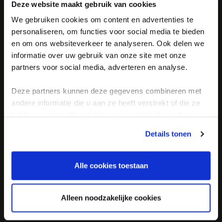
Deze website maakt gebruik van cookies
tijdloze ontwerpen
Ontvang persoonlijk swimwear-
We gebruiken cookies om content en advertenties te
Become Cyell member
advies en inspirerende looks
personaliseren, om functies voor social media te bieden
Sign up for our newsletter and be the first to know about new
en om ons websiteverkeer te analyseren. Ook delen we
First name
collections and exclusive deals!
informatie over uw gebruik van onze site met onze
partners voor social media, adverteren en analyse.
Email
Deze partners kunnen deze gegevens combineren met
andere informatie die u aan ze heeft verstrekt of die ze
Taalvoorkeur
hebben verzameld op basis van uw gebruik van hun
SUBSCRIBE
Nederlands
services.
Details tonen
Engels
Facebook
YouTube
Instagram
TikTok
Pinterest
Duits
Alle cookies toestaan
+
Customer service
AANMELDEN
Contact
Alleen noodzakelijke cookies
+
About Cyell
Ordering & Payment