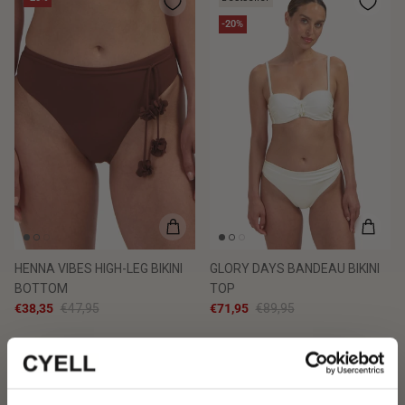
-20%
HENNA VIBES HIGH-LEG BIKINI
GLORY DAYS BANDEAU BIKINI
BOTTOM
TOP
€38,35
€47,95
€71,95
€89,95
-20%
Krijg 10% korting en…