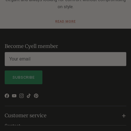
on style.
Curious about Lonneke's favorites from this season? Discover
READ MORE
her selection and get inspired!
Become Cyell member
SUBSCRIBE
Facebook
YouTube
Instagram
TikTok
Pinterest
+
Customer service
Contact