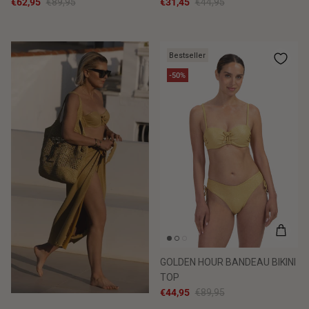
€62,95
€89,95
€31,45
€44,95
Bestseller
-50%
GOLDEN HOUR BANDEAU BIKINI
TOP
€44,95
€89,95