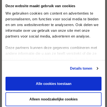
Ontdek als eerste nieuwe stijlen en
Deze website maakt gebruik van cookies
tijdloze ontwerpen
Ontvang persoonlijk swimwear-
We gebruiken cookies om content en advertenties te
advies en inspirerende looks
personaliseren, om functies voor social media te bieden
en om ons websiteverkeer te analyseren. Ook delen we
First name
informatie over uw gebruik van onze site met onze
partners voor social media, adverteren en analyse.
Email
Deze partners kunnen deze gegevens combineren met
andere informatie die u aan ze heeft verstrekt of die ze
Taalvoorkeur
hebben verzameld op basis van uw gebruik van hun
Nederlands
GLORY DAYS BIKINI BOTTOM
FEMME NOIR BANDEAU BIKINI
services.
Details tonen
WITH PLEATS
TOP
Engels
€35,95
€44,95
€109,95
Duits
Alle cookies toestaan
AANMELDEN
Alleen noodzakelijke cookies