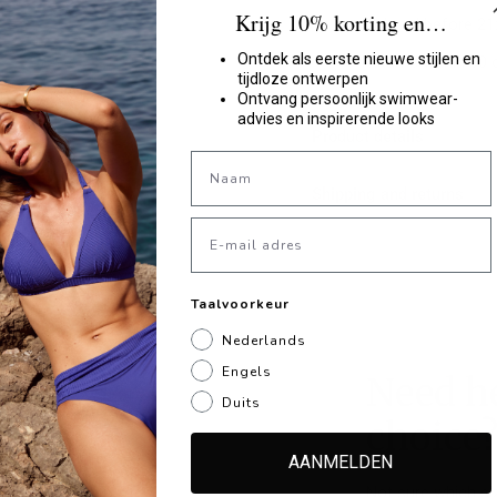
Krijg 10% korting en…
Ordered before 21
Ontdek als eerste nieuwe stijlen en
Returns within 30 
tijdloze ontwerpen
Ontvang persoonlijk swimwear-
advies en inspirerende looks
Product details
First name
Shipping and returns
Email
Taalvoorkeur
Nederlands
Engels
Need h
Duits
choice
AANMELDEN
Not sure which si