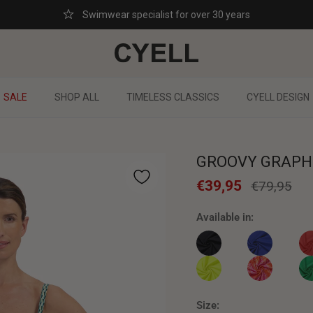
Swimwear specialist for over 30 years
SALE
SHOP ALL
TIMELESS CLASSICS
CYELL DESIGN
GROOVY GRAPHI
€39,95
€79,95
Available in:
CAVIAR Wired bikini top
INK BLUE Wired
SCA
FLOWER VIBES WIRED BI
PAISLEY BREE
SP
Size: