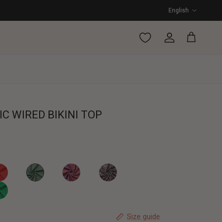
Language
English
Account
Cart
C WIRED BIKINI TOP
GROOVY GRAPHIC Wired bikini top
 bikini top
RLETT Wired bikini top
BURGUNDY DROPS WIRED BIKINI TOP
CHEETAH CHIC WIRED BIKINI TOP
KINI TOP
ZE WIRED BIKINI TOP
ARKLING WIRED BIKINI TOP
Size guide