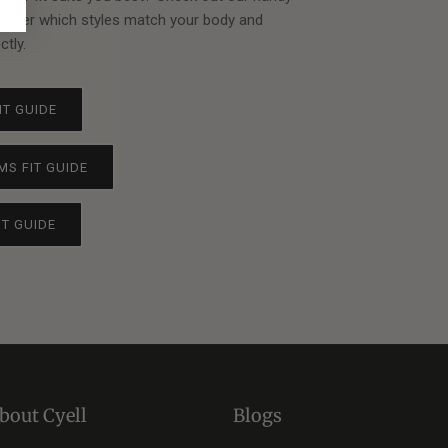
scover which styles match your body and
tly.
FIT GUIDE
MS FIT GUIDE
IT GUIDE
bout Cyell
Blogs