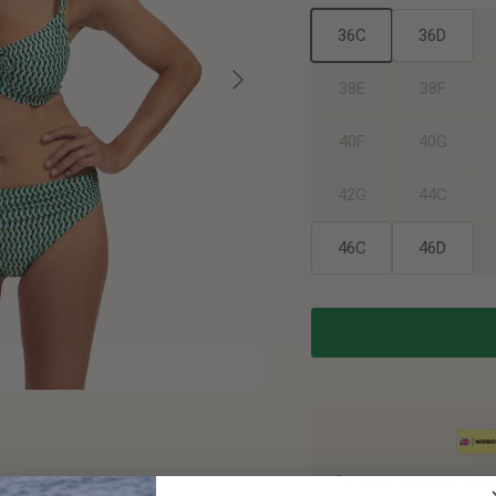
36C
36D
Next
38E
38F
40F
40G
42G
44C
46C
46D
Free shipping over