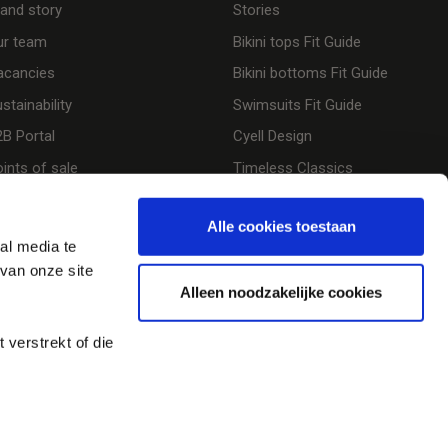
rand story
Stories
ur team
Bikini tops Fit Guide
acancies
Bikini bottoms Fit Guide
stainability
Swimsuits Fit Guide
2B Portal
Cyell Design
ints of sale
Timeless Classics
Alle cookies toestaan
al media te
van onze site
Alleen noodzakelijke cookies
verstrekt of die
Terms and Conditions
Privacy policy
Cookie policy