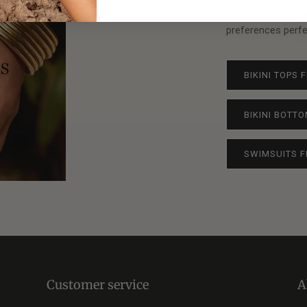
Fit Guides and di
preferences perfec
BIKINI TOPS 
BIKINI BOTTO
SWIMSUITS F
Customer service
A