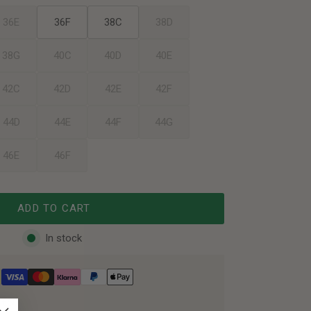
36E
36F
38C
38D
38G
40C
40D
40E
42C
42D
42E
42F
44D
44E
44F
44G
46E
46F
ADD TO CART
In stock
 €50