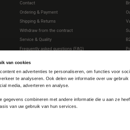
Contact
B
Ordering & Payment
O
Shipping & Returns
V
Withdraw from the contract
Su
Service & Quality
B
Frequently asked questions (FAQ)
Po
ik van cookies
ontent en advertenties te personaliseren, om functies voor soci
erkeer te analyseren. Ook delen we informatie over uw gebruik 
cial media, adverteren en analyse.
 gegevens combineren met andere informatie die u aan ze heeft 
sis van uw gebruik van hun services.