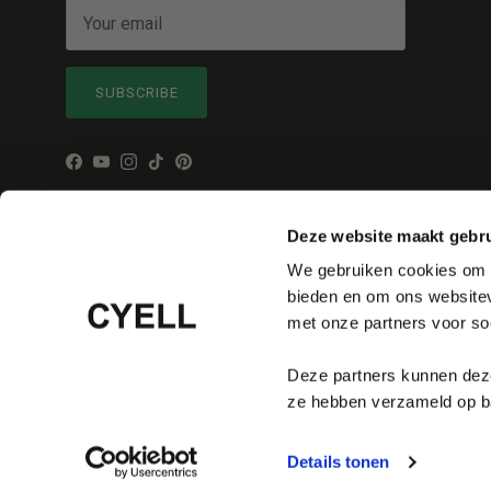
SUBSCRIBE
Facebook
YouTube
Instagram
TikTok
Pinterest
Deze website maakt gebru
We gebruiken cookies om c
bieden en om ons websitev
met onze partners voor so
Language
English
Deze partners kunnen deze
ze hebben verzameld op ba
© 2026
Cyell
.
Details tonen