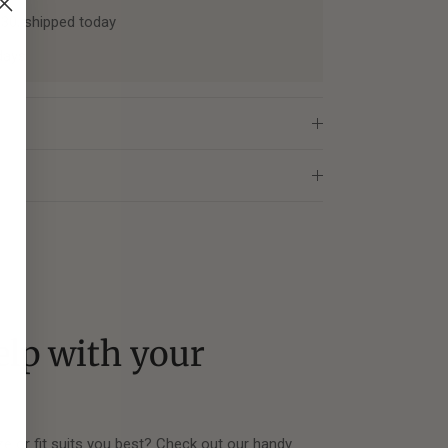
:30, shipped today
days
elp with your
?
ze or fit suits you best? Check out our handy